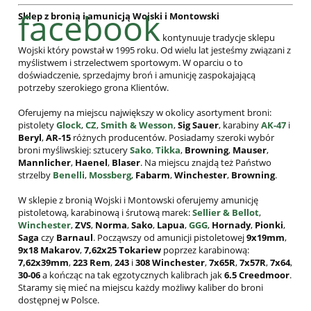
facebook
Sklep z bronią i amunicją Wojski i Montowski
kontynuuje tradycje sklepu
Wojski który powstał w 1995 roku. Od wielu lat jesteśmy związani z
myślistwem i strzelectwem sportowym. W oparciu o to
doświadczenie, sprzedajmy broń i amunicję zaspokajającą
potrzeby szerokiego grona Klientów.
Oferujemy na miejscu największy w okolicy asortyment broni:
pistolety
Glock
,
CZ
,
Smith & Wesson
,
Sig Sauer
, karabiny
AK-47
i
Beryl
,
AR-15
różnych producentów. Posiadamy szeroki wybór
broni myśliwskiej: sztucery
Sako
,
Tikka
,
Browning
,
Mauser
,
Mannlicher
,
Haenel
,
Blaser
. Na miejscu znajdą też Państwo
strzelby
Benelli
,
Mossberg
,
Fabarm
,
Winchester
,
Browning
.
W sklepie z bronią Wojski i Montowski oferujemy amunicję
pistoletową, karabinową i śrutową marek:
Sellier & Bellot
,
Winchester
,
ZVS
,
Norma
,
Sako
,
Lapua
,
GGG
,
Hornady
,
Pionki
,
Saga
czy
Barnaul
. Począwszy od amunicji pistoletowej
9x19mm
,
9x18 Makarov
,
7,62x25
Tokariew
poprzez karabinową:
7,62x39mm
,
223 Rem
,
243
i
308
Winchester
,
7x65R
,
7x57R
,
7x64
,
30-06
a kończąc na tak egzotycznych kalibrach jak
6.5 Creedmoor
.
Staramy się mieć na miejscu każdy możliwy kaliber do broni
dostępnej w Polsce.