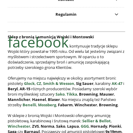
Regulamin
facebook
Sklep z bronią i amunicją Wojski i Montowski
kontynuuje tradycje sklepu
Wojski który powstał w 1995 roku. Od wielu lat jesteśmy związani z
myślistwem i strzelectwem sportowym. W oparciu o to
doświadczenie, sprzedajmy broń i amunicję zaspokajającą
potrzeby szerokiego grona Klientów.
Oferujemy na miejscu największy w okolicy asortyment broni:
pistolety
Glock
,
CZ
,
Smith & Wesson
,
Sig Sauer
, karabiny
AK-47
i
Beryl
,
AR-15
różnych producentów. Posiadamy szeroki wybór
broni myśliwskiej: sztucery
Sako
,
Tikka
,
Browning
,
Mauser
,
Mannlicher
,
Haenel
,
Blaser
. Na miejscu znajdą też Państwo
strzelby
Benelli
,
Mossberg
,
Fabarm
,
Winchester
,
Browning
.
W sklepie z bronią Wojski i Montowski oferujemy amunicję
pistoletową, karabinową i śrutową marek:
Sellier & Bellot
,
Winchester
,
ZVS
,
Norma
,
Sako
,
Lapua
,
GGG
,
Hornady
,
Pionki
,
Saga
czy
Barnaul
. Począwszy od amunicji pistoletowej
9x19mm
,