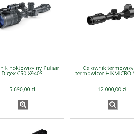
t Glock 43X Black MOS
Pistolet Glock 45 MOS Tactic
9x19
9x19mm
3 051,00 zł
3 790,00 zł
3 390,00 zł
4 490,00 zł
regularna:
Cena regularna:
3 390,00 zł
3 790,00 zł
ższa cena:
Najniższa cena:
nik noktowizyjny Pulsar
Celownik termowizy
Digex C50 X940S
termowizor HIKMICRO S
SH50L 3.0
5 690,00 zł
12 000,00 zł