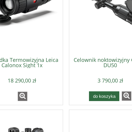
dka Termowizyjna Leica
Celownik noktowizyjny
Calonox Sight 1x
DU50
18 290,00 zł
3 790,00 zł
do koszyka
 Ładownica X-Ray
DAA Ładownica X-Ray
wa (104042) czerwony
Polimerowa (104041) niebies
E ALPHA ACADEMY
DUBLE ALPHA ACADEMY (1