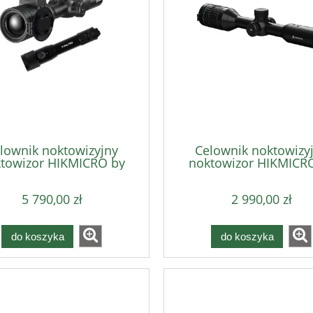
259,00 zł
259,00 zł
do koszyka
do koszyka
lownik noktowizyjny
Celownik noktowizy
towizor HIKMICRO by
noktowizor HIKMICR
VISION Alpex 4K LRF +
HIKVISION Alpex A5
nator X-hog Pro 850/940
5 790,00 zł
2 990,00 zł
nm
do koszyka
do koszyka