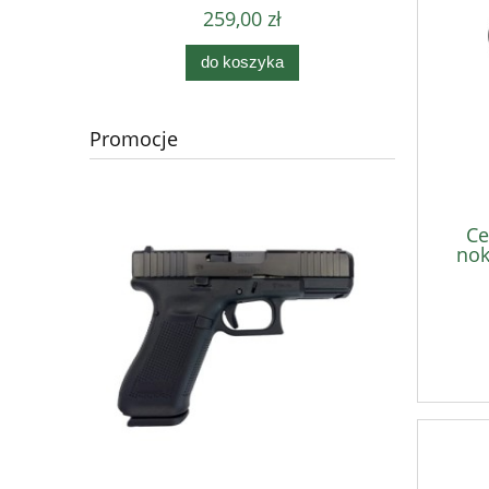
259,00 zł
do koszyka
Promocje
Ce
nok
HIK
ilumi