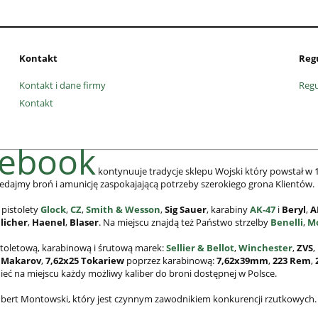
Kontakt
Reg
Kontakt i dane firmy
Reg
Kontakt
cebook
kontynuuje tradycje sklepu Wojski który powstał w 1
edajmy broń i amunicję zaspokajającą potrzeby szerokiego grona Klientów.
 pistolety
Glock
,
CZ
,
Smith & Wesson
,
Sig Sauer
, karabiny
AK-47
i
Beryl
,
A
licher
,
Haenel
,
Blaser
. Na miejscu znajdą też Państwo strzelby
Benelli
,
M
stoletową, karabinową i śrutową marek:
Sellier & Bellot
,
Winchester
,
ZVS
,
 Makarov
,
7,62x25
Tokariew
poprzez karabinową:
7,62x39mm
,
223 Rem
,
mieć na miejscu każdy możliwy kaliber do broni dostępnej w Polsce.
 Hubert Montowski, który jest czynnym zawodnikiem konkurencji rzutkowych