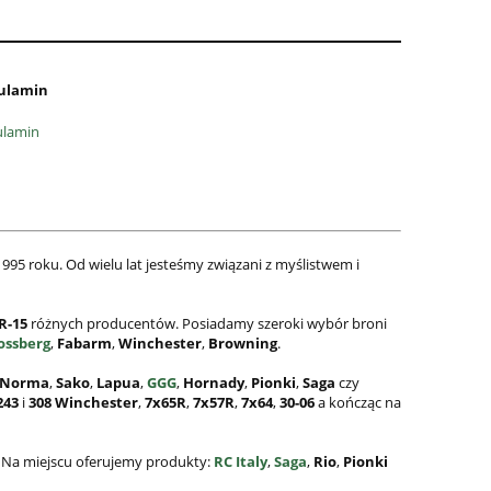
ulamin
ulamin
995 roku. Od wielu lat jesteśmy związani z myślistwem i
R-15
różnych producentów. Posiadamy szeroki wybór broni
ossberg
,
Fabarm
,
Winchester
,
Browning
.
Norma
,
Sako
,
Lapua
,
GGG
,
Hornady
,
Pionki
,
Saga
czy
243
i
308
Winchester
,
7x65R
,
7x57R
,
7x64
,
30-06
a kończąc na
. Na miejscu oferujemy produkty:
RC Italy
,
Saga
,
Rio
,
Pionki