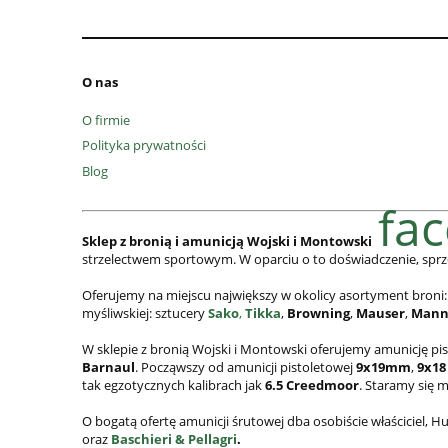
O nas
O firmie
Polityka prywatności
Blog
fa
Sklep z bronią i amunicją Wojski i Montowski
strzelectwem sportowym. W oparciu o to doświadczenie, sprz
Oferujemy na miejscu największy w okolicy asortyment broni:
myśliwskiej: sztucery
Sako
,
Tikka
,
Browning
,
Mauser
,
Mann
W sklepie z bronią Wojski i Montowski oferujemy amunicję pi
Barnaul
. Począwszy od amunicji pistoletowej
9x19mm
,
9x18
tak egzotycznych kalibrach jak
6.5 Creedmoor
. Staramy się 
O bogatą ofertę amunicji śrutowej dba osobiście właściciel,
oraz
Baschieri & Pellagri
.