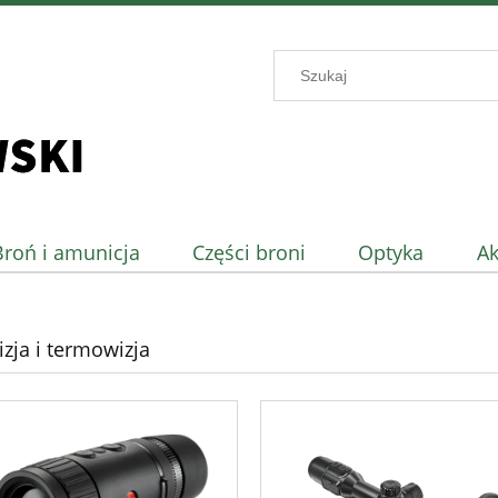
Broń i amunicja
Części broni
Optyka
Ak
zja i termowizja