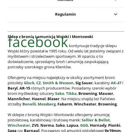
Regulamin
facebook
Sklep z bronią i amunicją Wojski i Montowski
kontynuuje tradycje sklepu
Wojski który powstał w 1995 roku. Od wielu lat jesteśmy związani z
myślistwem i strzelectwem sportowym. W oparciu o to
doświadczenie, sprzedajmy broń i amunicję zaspokajającą
potrzeby szerokiego grona Klientów.
Oferujemy na miejscu największy w okolicy asortyment broni:
pistolety
Glock
,
CZ
,
Smith & Wesson
,
Sig Sauer
, karabiny
AK-47
i
Beryl
,
AR-15
różnych producentów. Posiadamy szeroki wybór
broni myśliwskiej: sztucery
Sako
,
Tikka
,
Browning
,
Mauser
,
Mannlicher
,
Haenel
,
Blaser
. Na miejscu znajdą też Państwo
strzelby
Benelli
,
Mossberg
,
Fabarm
,
Winchester
,
Browning
.
W sklepie z bronią Wojski i Montowski oferujemy amunicję
pistoletową, karabinową i śrutową marek:
Sellier & Bellot
,
Winchester
,
ZVS
,
Norma
,
Sako
,
Lapua
,
GGG
,
Hornady
,
Pionki
,
Saga
czy
Barnaul
. Począwszy od amunicji pistoletowej
9x19mm
,