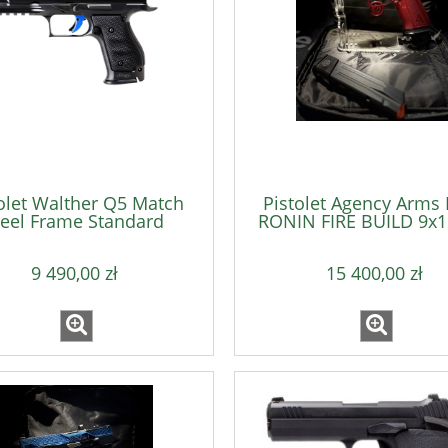
olet Walther Q5 Match
Pistolet Agency Arms
teel Frame Standard
RONIN FIRE BUILD 9
9x19mm
9 490,00 zł
15 400,00 zł
 Ładownica X-Ray
DAA Ładownica X-Ray
wa (104042) czerwony
Polimerowa (104041) niebies
E ALPHA ACADEMY
DUBLE ALPHA ACADEMY (1