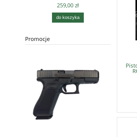
259,00 zł
do koszyka
Promocje
Pist
R