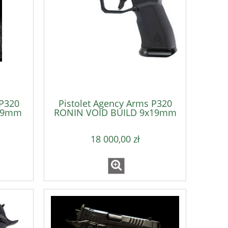
 P320
Pistolet Agency Arms P320
x19mm
RONIN VOID BUILD 9x19mm
18 000,00 zł
DAA Ładownica X-Ray Aluminium
DAA Ładownica 
ka
Pouch (104037) niebieska DUBLE
Pouch (104036
)
ALPHA ACADEMY
ALPHA 