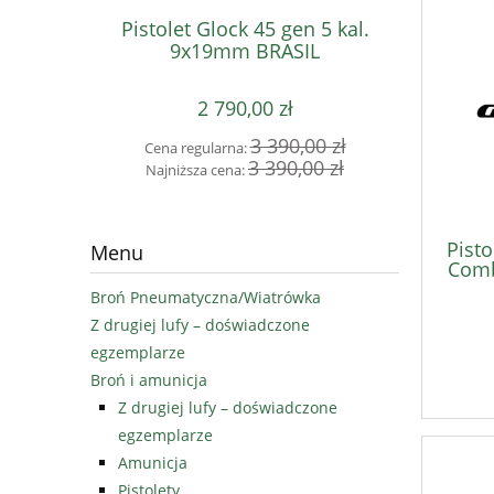
Pistolet Glock 45 gen 5 kal.
Pistole
9x19mm BRASIL
2 790,00 zł
3 390,00 zł
Cena regularna:
Cena 
3 390,00 zł
Najniższa cena:
Najni
Pist
Menu
Comb
Broń Pneumatyczna/Wiatrówka
Z drugiej lufy – doświadczone
egzemplarze
Broń i amunicja
Z drugiej lufy – doświadczone
egzemplarze
Amunicja
Pistolety