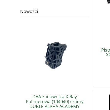
Nowości
Pist
S
DAA Ładownica X-Ray
DAA
Polimerowa (104040) czarny
Polimero
DUBLE ALPHA ACADEMY
DUBL