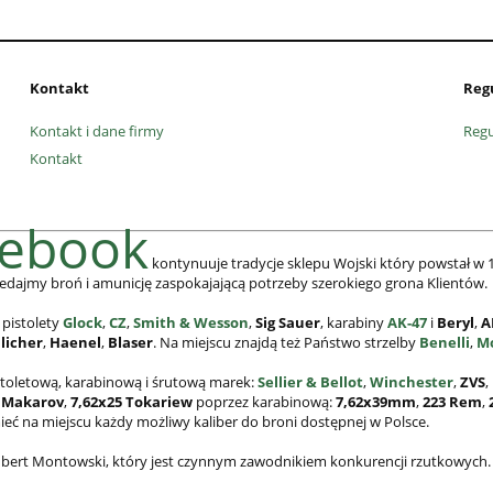
Kontakt
Reg
Kontakt i dane firmy
Reg
Kontakt
cebook
kontynuuje tradycje sklepu Wojski który powstał w 1
edajmy broń i amunicję zaspokajającą potrzeby szerokiego grona Klientów.
 pistolety
Glock
,
CZ
,
Smith & Wesson
,
Sig Sauer
, karabiny
AK-47
i
Beryl
,
A
licher
,
Haenel
,
Blaser
. Na miejscu znajdą też Państwo strzelby
Benelli
,
M
stoletową, karabinową i śrutową marek:
Sellier & Bellot
,
Winchester
,
ZVS
,
 Makarov
,
7,62x25
Tokariew
poprzez karabinową:
7,62x39mm
,
223 Rem
,
mieć na miejscu każdy możliwy kaliber do broni dostępnej w Polsce.
 Hubert Montowski, który jest czynnym zawodnikiem konkurencji rzutkowych