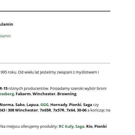
ulamin
ulamin
995 roku. Od wielu lat jesteśmy związani z myślistwem i
R-15
różnych producentów. Posiadamy szeroki wybór broni
ossberg
,
Fabarm
,
Winchester
,
Browning
.
Norma
,
Sako
,
Lapua
,
GGG
,
Hornady
,
Pionki
,
Saga
czy
243
i
308
Winchester
,
7x65R
,
7x57R
,
7x64
,
30-06
a kończąc na
. Na miejscu oferujemy produkty:
RC Italy
,
Saga
,
Rio
,
Pionki