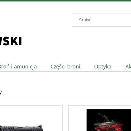
Broń i amunicja
Części broni
Optyka
Ak
y