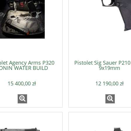
259,00 zł
259,00 zł
do koszyka
do koszyka
olet Agency Arms P320
Pistolet Sig Sauer P210
ONIN WATER BUILD
9x19mm
9x19mm
15 400,00 zł
12 190,00 zł