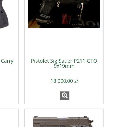
349,00 zł
349,
do koszyka
do ko
 Carry
Pistolet Sig Sauer P211 GTO
9x19mm
18 000,00 zł