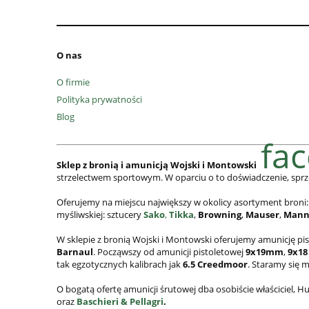
O nas
O firmie
Polityka prywatności
Blog
fa
Sklep z bronią i amunicją Wojski i Montowski
strzelectwem sportowym. W oparciu o to doświadczenie, sprz
Oferujemy na miejscu największy w okolicy asortyment broni:
myśliwskiej: sztucery
Sako
,
Tikka
,
Browning
,
Mauser
,
Mann
W sklepie z bronią Wojski i Montowski oferujemy amunicję pi
Barnaul
. Począwszy od amunicji pistoletowej
9x19mm
,
9x18
tak egzotycznych kalibrach jak
6.5 Creedmoor
. Staramy się 
O bogatą ofertę amunicji śrutowej dba osobiście właściciel,
oraz
Baschieri & Pellagri
.