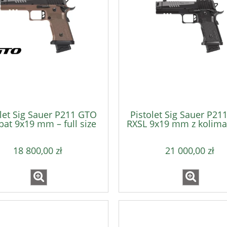
t Glock 43X Black MOS
Pistolet Glock 45 MOS Tactic
9x19
9x19mm
3 051,00 zł
3 790,00 zł
3 390,00 zł
4 490,00 zł
regularna:
Cena regularna:
3 390,00 zł
3 790,00 zł
ższa cena:
Najniższa cena:
olet Sig Sauer P211 GTO
Pistolet Sig Sauer P21
at 9x19 mm – full size
RXSL 9x19 mm z kolim
SAO
ROMEO-X
18 800,00 zł
21 000,00 zł