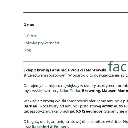
O nas
O firmie
Polityka prywatności
Blog
fa
Sklep z bronią i amunicją Wojski i Montowski
strzelectwem sportowym. W oparciu o to doświadczenie, sprz
Oferujemy na miejscu największy w okolicy asortyment broni:
myśliwskiej: sztucery
Sako
,
Tikka
,
Browning
,
Mauser
,
Mann
W sklepie z bronią Wojski i Montowski oferujemy amunicję pi
Barnaul
. Począwszy od amunicji pistoletowej
9x19mm
,
9x18
tak egzotycznych kalibrach jak
6.5 Creedmoor
. Staramy się 
O bogatą ofertę amunicji śrutowej dba osobiście właściciel,
oraz
Baschieri & Pellagri
.