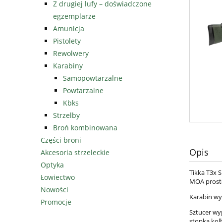
Z drugiej lufy – doświadczone
egzemplarze
Amunicja
Pistolety
Rewolwery
Karabiny
Samopowtarzalne
Powtarzalne
Kbks
Strzelby
Broń kombinowana
Części broni
Opis
Akcesoria strzeleckie
Optyka
Tikka T3x S
Łowiectwo
MOA prosto
Nowości
Karabin wy
Promocje
Sztucer wy
stopka kol