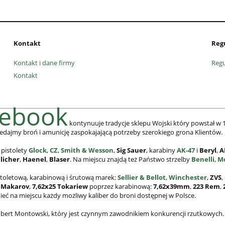
Kontakt
Reg
Kontakt i dane firmy
Reg
Kontakt
cebook
kontynuuje tradycje sklepu Wojski który powstał w 1
edajmy broń i amunicję zaspokajającą potrzeby szerokiego grona Klientów.
 pistolety
Glock
,
CZ
,
Smith & Wesson
,
Sig Sauer
, karabiny
AK-47
i
Beryl
,
A
licher
,
Haenel
,
Blaser
. Na miejscu znajdą też Państwo strzelby
Benelli
,
M
stoletową, karabinową i śrutową marek:
Sellier & Bellot
,
Winchester
,
ZVS
,
 Makarov
,
7,62x25
Tokariew
poprzez karabinową:
7,62x39mm
,
223 Rem
,
mieć na miejscu każdy możliwy kaliber do broni dostępnej w Polsce.
 Hubert Montowski, który jest czynnym zawodnikiem konkurencji rzutkowych