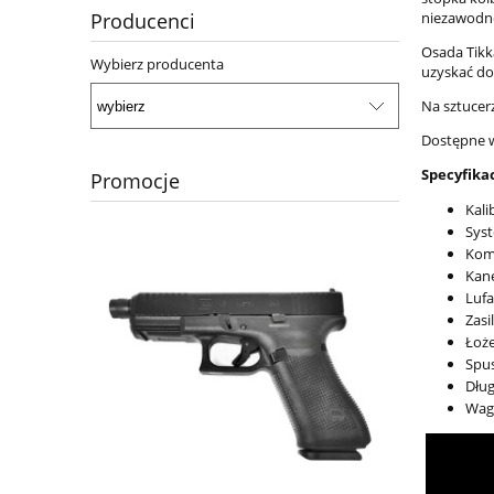
Producenci
niezawodn
Osada Tikk
Wybierz producenta
uzyskać d
Na sztucer
Dostępne we
Specyfikac
Promocje
Kali
Syst
Komo
Kane
Lufa
Zas
Łoże
Spu
Dłu
Waga