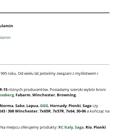
ulamin
ulamin
995 roku. Od wielu lat jesteśmy związani z myślistwem i
R-15
różnych producentów. Posiadamy szeroki wybór broni
ossberg
,
Fabarm
,
Winchester
,
Browning
.
Norma
,
Sako
,
Lapua
,
GGG
,
Hornady
,
Pionki
,
Saga
czy
243
i
308
Winchester
,
7x65R
,
7x57R
,
7x64
,
30-06
a kończąc na
. Na miejscu oferujemy produkty:
RC Italy
,
Saga
,
Rio
,
Pionki