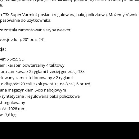
e.
a T3X Super Varmint posiada regulowaną bakę policzkową. Możemy również
opasowanie do użytkownika.
ze została zamontowana szyna weaver.
rsje z lufą: 20" oraz 24".
ja:
ber: 6,5x55 SE
em: karabin powtarzalny 4 taktowy
ra zamkowa z 2 ryglami trzeciej generacji T3x
lowany zamek teflonowany z 2 ryglami
 o długości 20 cali, skok gwintu 1 na 8 cali, 6 bruzd
ilana magazynkiem 5-cio nabojowym
 syntetyczne , regulowana baka policzkowa
st regulowany
gość: 1028 mm
: 3,8 kg