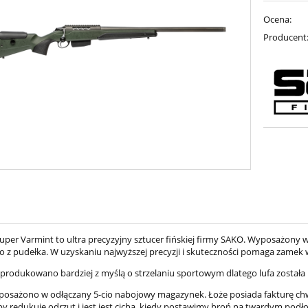
Ocena:
Producent
uper Varmint to ultra precyzyjny sztucer fińskiej firmy SAKO. Wyposażony w 
 z pudełka. W uzyskaniu najwyższej precyzji i skuteczności pomaga zame
produkowano bardziej z myślą o strzelaniu sportowym dlatego lufa została 
posażono w odłączany 5-cio nabojowy magazynek. Łoże posiada fakturę chw
by redukuje odrzut i jest jest cicha, kiedy postawimy broń na twardym podł