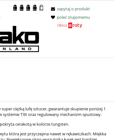
zapytaj o produkt
:
poleć znajomemu
super ciężką lufę sztucer, gwarantuje skupienie poniżej 1
k w systemie T3X oraz regulowany mechanizm spustowy.
pokryta cerakotą w kolorze tungsten.
ytu która jest przyczepna nawet w rękawiczkach. Miękka
ożu. Powiększone okno wyrzutnika łusek jest bardziej