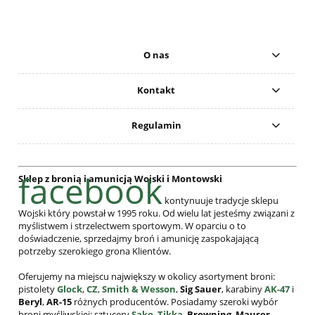
O nas
Kontakt
Regulamin
facebook
Sklep z bronią i amunicją Wojski i Montowski
kontynuuje tradycje sklepu
Wojski który powstał w 1995 roku. Od wielu lat jesteśmy związani z
myślistwem i strzelectwem sportowym. W oparciu o to
doświadczenie, sprzedajmy broń i amunicję zaspokajającą
potrzeby szerokiego grona Klientów.
Oferujemy na miejscu największy w okolicy asortyment broni:
pistolety
Glock
,
CZ
,
Smith & Wesson
,
Sig Sauer
, karabiny
AK-47
i
Beryl
,
AR-15
różnych producentów. Posiadamy szeroki wybór
broni myśliwskiej: sztucery
Sako
,
Tikka
,
Browning
,
Mauser
,