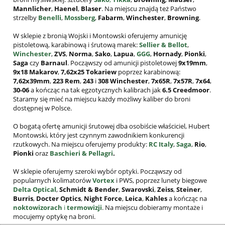
Mannlicher
,
Haenel
,
Blaser
. Na miejscu znajdą też Państwo
strzelby
Benelli
,
Mossberg
,
Fabarm
,
Winchester
,
Browning
.
W sklepie z bronią Wojski i Montowski oferujemy amunicję
pistoletową, karabinową i śrutową marek:
Sellier & Bellot
,
Winchester
,
ZVS
,
Norma
,
Sako
,
Lapua
,
GGG
,
Hornady
,
Pionki
,
Saga
czy
Barnaul
. Począwszy od amunicji pistoletowej
9x19mm
,
9x18 Makarov
,
7,62x25
Tokariew
poprzez karabinową:
7,62x39mm
,
223 Rem
,
243
i
308
Winchester
,
7x65R
,
7x57R
,
7x64
,
30-06
a kończąc na tak egzotycznych kalibrach jak
6.5 Creedmoor
.
Staramy się mieć na miejscu każdy możliwy kaliber do broni
dostępnej w Polsce.
O bogatą ofertę amunicji śrutowej dba osobiście właściciel, Hubert
Montowski, który jest czynnym zawodnikiem konkurencji
rzutkowych. Na miejscu oferujemy produkty:
RC Italy
,
Saga
,
Rio
,
Pionki
oraz
Baschieri & Pellagri
.
W sklepie oferujemy szeroki wybór optyki. Począwszy od
popularnych kolimatorów
Vortex
i PWS, poprzez lunety biegowe
Delta Optical
,
Schmidt & Bender
,
Swarovski
,
Zeiss
,
Steiner
,
Burris
,
Docter
Optics
,
Night
Force
,
Leica
,
Kahles
a kończąc na
noktowizorach
i
termowizji
. Na miejscu dobieramy montaże i
mocujemy optykę na broni.