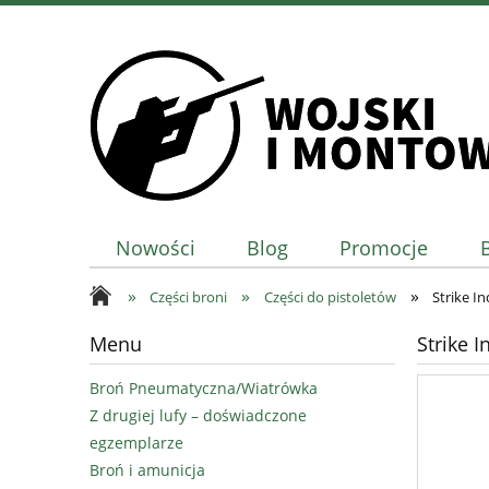
Nowości
Blog
Promocje
»
»
»
Części broni
Części do pistoletów
Strike I
Menu
Strike 
Broń Pneumatyczna/Wiatrówka
Z drugiej lufy – doświadczone
egzemplarze
Broń i amunicja