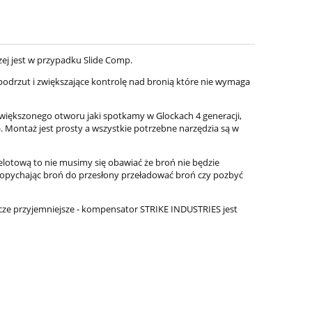
czej jest w przypadku Slide Comp.
podrzut i zwiększające kontrolę nad bronią które nie wymaga
ększonego otworu jaki spotkamy w Glockach 4 generacji,
). Montaż jest prosty a wszystkie potrzebne narzędzia są w
zelotową to nie musimy się obawiać że broń nie będzie
opychając broń do przesłony przeładować broń czy pozbyć
jeszcze przyjemniejsze - kompensator STRIKE INDUSTRIES jest
al
Pistolet Glock 17 gen 5 FS
Pistolet Glock 
9x19mm
9x1