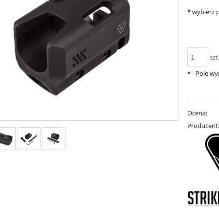
*
wybierz p
szt
*
- Pole w
Ocena:
Producent