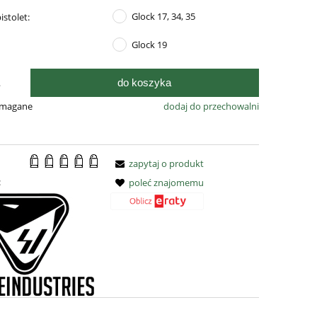
Glock 17, 34, 35
istolet:
Glock 19
do koszyka
.
ymagane
dodaj do przechowalni
zapytaj o produkt
:
poleć znajomemu