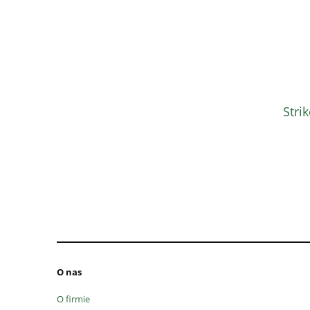
Stri
O nas
O firmie