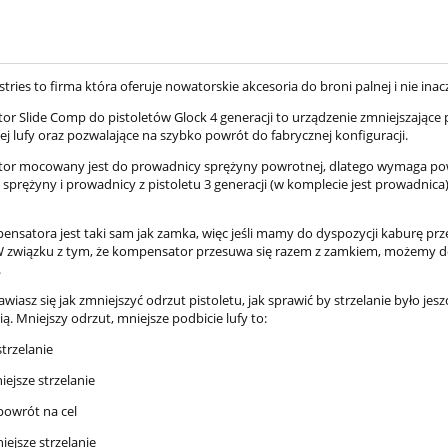
stries to firma która oferuje nowatorskie akcesoria do broni palnej i nie ina
r Slide Comp do pistoletów Glock 4 generacji to urządzenie zmniejszające 
j lufy oraz pozwalające na szybko powrót do fabrycznej konfiguracji.
r mocowany jest do prowadnicy sprężyny powrotnej, dlatego wymaga powi
 sprężyny i prowadnicy z pistoletu 3 generacji (w komplecie jest prowadnica
pensatora jest taki sam jak zamka, więc jeśli mamy do dyspozycji kaburę pr
 związku z tym, że kompensator przesuwa się razem z zamkiem, możemy d
.
nawiasz się jak zmniejszyć odrzut pistoletu, jak sprawić by strzelanie było 
. Mniejszy odrzut, mniejsze podbicie lufy to:
strzelanie
iejsze strzelanie
t Glock 43X Black MOS
Pistolet Glock 45 MOS Tactic
9x19
9x19mm
powrót na cel
niejsze strzelanie