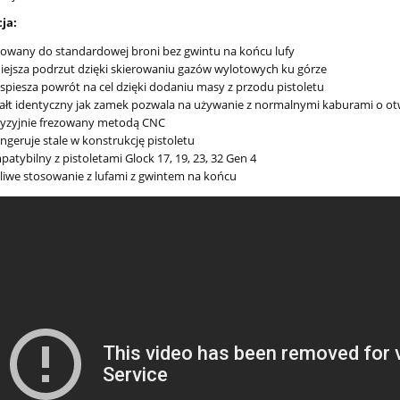
3 051,00 zł
3 790,00 zł
ja:
3 390,00 zł
4 490,00 zł
regularna:
Cena regularna:
wany do standardowej broni bez gwintu na końcu lufy
3 390,00 zł
3 790,00 zł
ższa cena:
Najniższa cena:
ejsza podrzut dzięki skierowaniu gazów wylotowych ku górze
spiesza powrót na cel dzięki dodaniu masy z przodu pistoletu
ałt identyczny jak zamek pozwala na używanie z normalnymi kaburami o o
cyzyjnie frezowany metodą CNC
ingeruje stale w konstrukcję pistoletu
atybilny z pistoletami Glock 17, 19, 23, 32 Gen 4
iwe stosowanie z lufami z gwintem na końcu