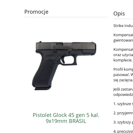
Promocje
Opis
Strike Indu
Kompensato
gwintowane
Kompensato
oraz użycia
komplecie.
Profil kom
pasować. W
się zacięcia
Jeśli zasta
odpowiedzią
1. szybsze 
2. przyjemn
Pistolet Glock 45 gen 5 kal.
Pistole
9x19mm BRASIL
3. szybszy 
4. precyzyj