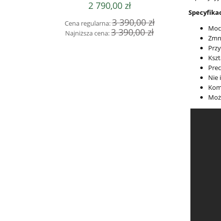
2 790,00 zł
Specyfikac
3 390,00 zł
Cena regularna:
Cena 
Moco
3 390,00 zł
Najniższa cena:
Najni
Zmni
Przy
Kszt
Pre
Nie 
Komp
Możl