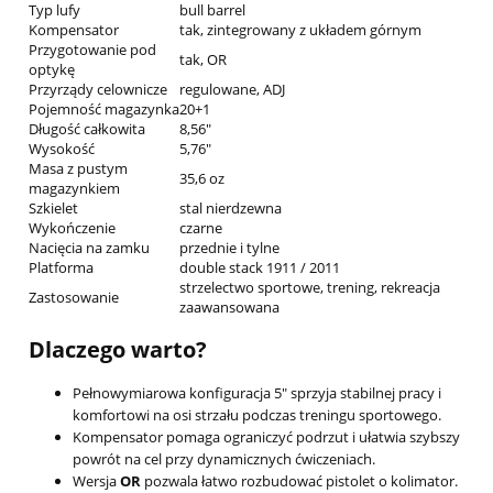
Typ lufy
bull barrel
Kompensator
tak, zintegrowany z układem górnym
Przygotowanie pod
tak, OR
optykę
Przyrządy celownicze
regulowane, ADJ
Pojemność magazynka
20+1
Długość całkowita
8,56"
Wysokość
5,76"
Masa z pustym
35,6 oz
magazynkiem
Szkielet
stal nierdzewna
Wykończenie
czarne
Nacięcia na zamku
przednie i tylne
Platforma
double stack 1911 / 2011
strzelectwo sportowe, trening, rekreacja
Zastosowanie
zaawansowana
Dlaczego warto?
Pełnowymiarowa konfiguracja 5" sprzyja stabilnej pracy i
komfortowi na osi strzału podczas treningu sportowego.
Kompensator pomaga ograniczyć podrzut i ułatwia szybszy
powrót na cel przy dynamicznych ćwiczeniach.
Wersja
OR
pozwala łatwo rozbudować pistolet o kolimator.