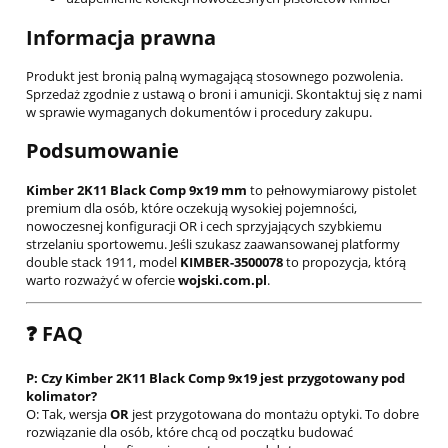
Informacja prawna
Produkt jest bronią palną wymagającą stosownego pozwolenia.
Sprzedaż zgodnie z ustawą o broni i amunicji. Skontaktuj się z nami
w sprawie wymaganych dokumentów i procedury zakupu.
Podsumowanie
Kimber 2K11 Black Comp 9x19 mm
to pełnowymiarowy pistolet
premium dla osób, które oczekują wysokiej pojemności,
nowoczesnej konfiguracji OR i cech sprzyjających szybkiemu
strzelaniu sportowemu. Jeśli szukasz zaawansowanej platformy
double stack 1911, model
KIMBER-3500078
to propozycja, którą
warto rozważyć w ofercie
wojski.com.pl
.
❓ FAQ
P: Czy Kimber 2K11 Black Comp 9x19 jest przygotowany pod
kolimator?
O: Tak, wersja
OR
jest przygotowana do montażu optyki. To dobre
rozwiązanie dla osób, które chcą od początku budować