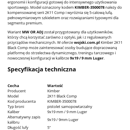
ergonomii i konfiguracji gotowej do intensywnego użytkowania
sportowego. Model oznaczony kodem
KIMBER-3500078
należy do
kompensowanej serii 2K11 Comp i wyróżnia się 5-calową lufą,
pełnowymiarowym szkieletem oraz rozwiązaniami typowymi dla
segmentu premium.
Wariant
MW OR ADJ
został przygotowany dla użytkowników,
którzy chcą korzystać zarówno z optyki, jak i z regulowanych
przyrządów mechanicznych. W ofercie
wojski.com.pl
Kimber 2K11
Black Comp może zainteresować osoby budujące dopracowaną
platformę do strzelectwa dynamicznego, treningu tarczowego i
nowoczesnej konfiguracji w kalibrze
9x19 / 9 mm Luger
.
Specyfikacja techniczna
Cecha
Wartość
Producent
Kimber
Model
2K11 Black Comp
Kod producenta
KIMBER-3500078
Typ broni
pistolet samopowtarzalny
Kaliber
9x19 mm / 9 mm Luger
Alternatywny zapis
9x19 / 9mm Luger
kalibru
Długość lufy
5"