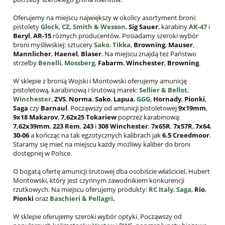
Oferujemy na miejscu największy w okolicy asortyment broni:
pistolety
Glock
,
CZ
,
Smith & Wesson
,
Sig Sauer
, karabiny
AK-47
i
Beryl
,
AR-15
różnych producentów. Posiadamy szeroki wybór
broni myśliwskiej: sztucery
Sako
,
Tikka
,
Browning
,
Mauser
,
Mannlicher
,
Haenel
,
Blaser
. Na miejscu znajdą też Państwo
strzelby
Benelli
,
Mossberg
,
Fabarm
,
Winchester
,
Browning
.
W sklepie z bronią Wojski i Montowski oferujemy amunicję
pistoletową, karabinową i śrutową marek:
Sellier & Bellot
,
Winchester
,
ZVS
,
Norma
,
Sako
,
Lapua
,
GGG
,
Hornady
,
Pionki
,
Saga
czy
Barnaul
. Począwszy od amunicji pistoletowej
9x19mm
,
9x18 Makarov
,
7,62x25
Tokariew
poprzez karabinową:
7,62x39mm
,
223 Rem
,
243
i
308
Winchester
,
7x65R
,
7x57R
,
7x64
,
30-06
a kończąc na tak egzotycznych kalibrach jak
6.5 Creedmoor
.
Staramy się mieć na miejscu każdy możliwy kaliber do broni
dostępnej w Polsce.
O bogatą ofertę amunicji śrutowej dba osobiście właściciel, Hubert
Montowski, który jest czynnym zawodnikiem konkurencji
rzutkowych. Na miejscu oferujemy produkty:
RC Italy
,
Saga
,
Rio
,
Pionki
oraz
Baschieri & Pellagri
.
W sklepie oferujemy szeroki wybór optyki. Począwszy od