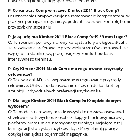
nowoczesną konfigurację sportową z red dotem.
P: Co oznacza Comp w nazwie Kimber 2K11 Black Comp?
O: Oznaczenie
Comp
wskazuje na zastosowanie kompensatora. W
praktyce pomaga on ograniczyć podrzut i poprawić kontrolę broni
przy szybkim strzelaniu.
P: Jaką lufę ma Kimber 2K11 Black Comp 9x19 / 9 mm Luger?
O: Ten wariant pełnowymiarowy korzysta z lufy o długości
5 cali
.
To rozwiązanie preferowane przez wielu strzelców sportowych ze
względu na stabilniejszą pracę i większy komfort podczas
intensywnego treningu.
P: Czy Kimber 2K11 Black Comp ma regulowane przyrządy
celownicze?
O: Tak, wariant
ADJ
jest wyposażony w regulowane przyrządy
celownicze. Ułatwia to dopasowanie ustawień do konkretnej
amunicji i indywidualnych preferencji użytkownika.
P: Dla kogo Kimber 2K11 Black Comp 9x19 będzie dobrym
wyborem?
O: To model skierowany przede wszystkim do zaawansowanych
strzelców sportowych oraz osób szukających pełnowymiarowej
platformy premium do intensywnego treningu. Najwięcej z tej
konfiguracji skorzystają użytkownicy, którzy planują pracę z
optyką i cenią dużą pojemność magazynka.