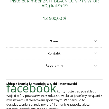
Pistolet Kimber 2K11 BLACK COMP (MW OR
ADJ) kal.9x19
13 500,00 zł
O nas
Kontakt
Regulamin
facebook
Sklep z bronią i amunicją Wojski i Montowski
kontynuuje tradycje sklepu
Wojski który powstał w 1995 roku. Od wielu lat jesteśmy związani z
myślistwem i strzelectwem sportowym. W oparciu o to
doświadczenie, sprzedajmy broń i amunicję zaspokajającą
potrzeby szerokiego grona Klientów.