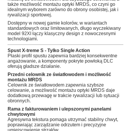
także możliwość montażu optyki MRDS, co czyni go
idealnym wyborem zarówno do obrony osobistej, jak i
rywalizacji sportowej.
Dostępny w nowej gamie kolorów, w wariantach
standardowych oraz limitowanych, długo wyczekiwany
model 92XI łączy klasyczny design z nowoczesnymi
technologiami.
Spust X-treme S - Tylko Single Action
Płaski profil spustu zapewnia bardziej konsekwentne
angażowanie, a komponenty pokryte powłoką DLC
oferują gładsze działanie.
Przedni celownik ze światłowodem i możliwość
montażu MRDS
Celownik ze światłowodem zapewnia szybsze
celowanie, a możliwość montażu optyki MRDS daje
dodatkową przewagę w trakcie rywalizacji lub sytuacji
obronnych.
Rama z fakturowaniem i ulepszonymi panelami
chwytowymi
Agresywna tekstura pomaga utrzymać stabilny chwyt,
poprawiając zarządzanie odrzutem i precyzyjne
umiejscowienie strzałów.