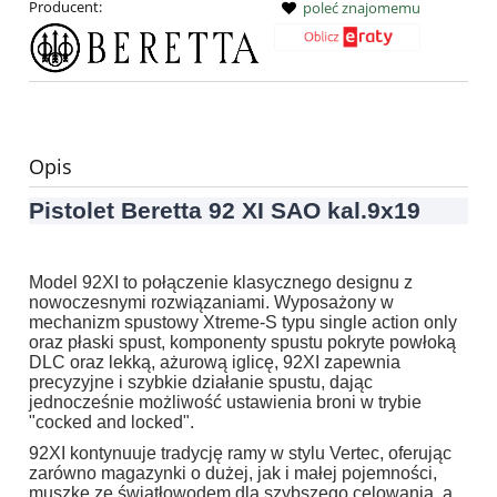
Producent:
poleć znajomemu
Opis
Pistolet Beretta 92 XI SAO kal.9x19
Model 92XI to połączenie klasycznego designu z
nowoczesnymi rozwiązaniami. Wyposażony w
mechanizm spustowy Xtreme-S typu single action only
oraz płaski spust, komponenty spustu pokryte powłoką
DLC oraz lekką, ażurową iglicę, 92XI zapewnia
precyzyjne i szybkie działanie spustu, dając
jednocześnie możliwość ustawienia broni w trybie
"cocked and locked".
92XI kontynuuje tradycję ramy w stylu Vertec, oferując
zarówno magazynki o dużej, jak i małej pojemności,
muszkę ze światłowodem dla szybszego celowania, a