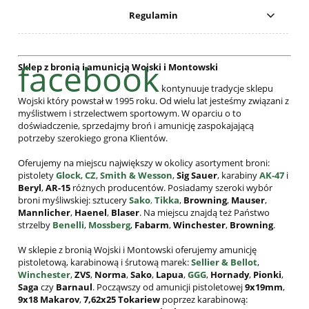
Regulamin
facebook
Sklep z bronią i amunicją Wojski i Montowski
kontynuuje tradycje sklepu
Wojski który powstał w 1995 roku. Od wielu lat jesteśmy związani z
myślistwem i strzelectwem sportowym. W oparciu o to
doświadczenie, sprzedajmy broń i amunicję zaspokajającą
potrzeby szerokiego grona Klientów.
Oferujemy na miejscu największy w okolicy asortyment broni:
pistolety
Glock
,
CZ
,
Smith & Wesson
,
Sig Sauer
, karabiny
AK-47
i
Beryl
,
AR-15
różnych producentów. Posiadamy szeroki wybór
broni myśliwskiej: sztucery
Sako
,
Tikka
,
Browning
,
Mauser
,
Mannlicher
,
Haenel
,
Blaser
. Na miejscu znajdą też Państwo
strzelby
Benelli
,
Mossberg
,
Fabarm
,
Winchester
,
Browning
.
W sklepie z bronią Wojski i Montowski oferujemy amunicję
pistoletową, karabinową i śrutową marek:
Sellier & Bellot
,
Winchester
,
ZVS
,
Norma
,
Sako
,
Lapua
,
GGG
,
Hornady
,
Pionki
,
Saga
czy
Barnaul
. Począwszy od amunicji pistoletowej
9x19mm
,
9x18 Makarov
,
7,62x25
Tokariew
poprzez karabinową: