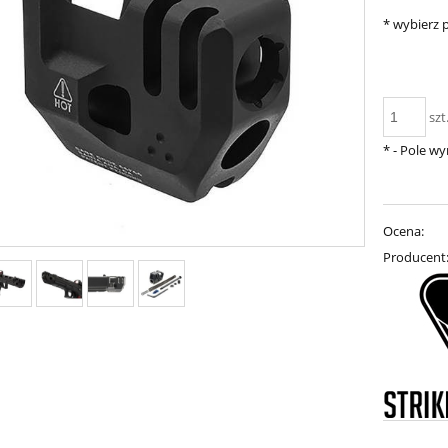
*
wybierz p
szt
*
- Pole w
Ocena:
Producent