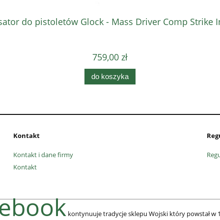
tor do pistoletów Glock - Mass Driver Comp Strike I
759,00 zł
do koszyka
Kontakt
Reg
Kontakt i dane firmy
Reg
Kontakt
cebook
kontynuuje tradycje sklepu Wojski który powstał w 1