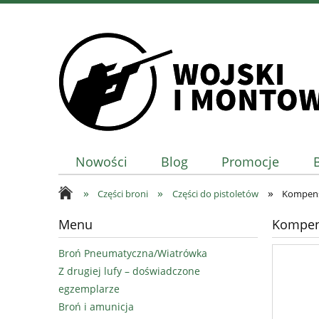
Nowości
Blog
Promocje
»
»
»
Części broni
Części do pistoletów
Kompensa
Menu
Kompens
Broń Pneumatyczna/Wiatrówka
Z drugiej lufy – doświadczone
egzemplarze
Broń i amunicja