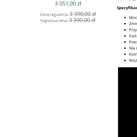
3 051,00 zł
Specyfikac
3 390,00 zł
Cena regularna:
Cena 
Moco
3 390,00 zł
Najniższa cena:
Najni
Zmni
Przy
Kszt
Pre
Nie 
Komp
Możl