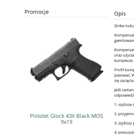
Promocje
Opis
Strike Indu
Kompensato
gwintowane
Kompensato
oraz użycia
komplecie.
Profil kom
pasować. W
się zacięcia
Jeśli zasta
odpowiedzią
1. szybsze 
2. przyjemn
Pistolet Glock 43X Black MOS
Pistolet
9x19
3. szybszy 
4. precyzyj