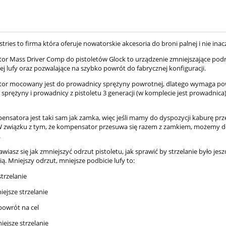
stries to firma która oferuje nowatorskie akcesoria do broni palnej i nie in
r Mass Driver Comp do pistoletów Glock to urządzenie zmniejszające podrz
j lufy oraz pozwalające na szybko powrót do fabrycznej konfiguracji.
r mocowany jest do prowadnicy sprężyny powrotnej, dlatego wymaga powi
 sprężyny i prowadnicy z pistoletu 3 generacji (w komplecie jest prowadnica
pensatora jest taki sam jak zamka, więc jeśli mamy do dyspozycji kaburę pr
 związku z tym, że kompensator przesuwa się razem z zamkiem, możemy d
.
nawiasz się jak zmniejszyć odrzut pistoletu, jak sprawić by strzelanie było 
. Mniejszy odrzut, mniejsze podbicie lufy to:
strzelanie
iejsze strzelanie
 Glock 45 MOS Tactical
Pistolet Glock 17 gen 5 FS
9x19mm
9x19mm
powrót na cel
niejsze strzelanie