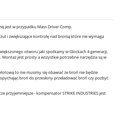
aczej jest w przypadku Mass Driver Comp.
ut i zwiększające kontrolę nad bronią które nie wymaga
ększonego otworu jaki spotkamy w Glockach 4 generacji,
). Montaż jest prosty a wszystkie potrzebne narzędzia są w
zelotową to nie musimy się obawiać że broń nie będzie
opychając broń do przesłony przeładować broń czy pozbyć
jeszcze przyjemniejsze - kompensator STRIKE INDUSTRIES jest
Pistolet Glock 34 MOS FS gen 5
Pistolet Glock 1
9x19mm
9x19mm