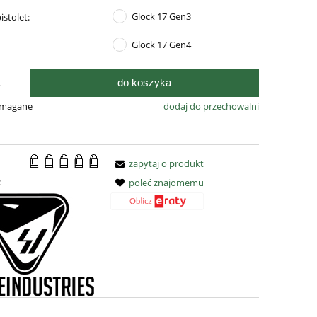
Glock 17 Gen3
istolet:
Glock 17 Gen4
do koszyka
.
ymagane
dodaj do przechowalni
zapytaj o produkt
:
poleć znajomemu