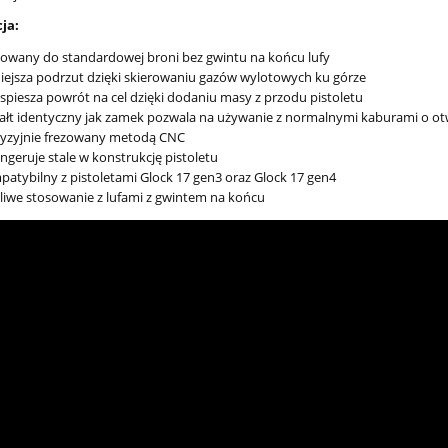
3 790,00 zł
2 890,00 zł
ja:
4 490,00 zł
3 390,00 zł
regularna:
Cena regularna:
wany do standardowej broni bez gwintu na końcu lufy
3 790,00 zł
3 390,00 zł
ższa cena:
Najniższa cena:
ejsza podrzut dzięki skierowaniu gazów wylotowych ku górze
spiesza powrót na cel dzięki dodaniu masy z przodu pistoletu
ałt identyczny jak zamek pozwala na używanie z normalnymi kaburami o o
cyzyjnie frezowany metodą CNC
ingeruje stale w konstrukcję pistoletu
atybilny z pistoletami Glock 17 gen3 oraz Glock 17 gen4
iwe stosowanie z lufami z gwintem na końcu