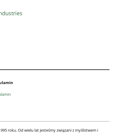
ndustries
ulamin
ulamin
995 roku. Od wielu lat jesteśmy związani z myślistwem i