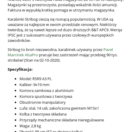
Magazynki są przezroczyste, posiadają wskaźnik ilości amunicji.
Faktura w wypukłą kratkę pomaga w utrzymaniu magazynka.
Karabinki Stribog cieszą się rosnącą popularnością. W USA są
uważane za najlepsze w swoim przedziale cenowym. Niektórzy
twierdzą, że są nawet lepsze od dużo droższych B&T APC9. Wersja
IPSC jest z sukcesami używana przez czołowych europejskich
zawodników.
Stribog to broń niezawodna, karabinek używany przez
Pavel
Marcinek AlsaPro
pracuje bez zastrzeżeń mając przebieg 90 tys.
strzłaów! (Stan na 02-10-2020).
Specyfikacja:
Model: RSR9 A3 PL
Kaliber: 9x19 mm
Komora zamkowa z aluminium
Komora spustowa z tworzywa
Obustronne manipulatory
Lufa: stal, 14 cali, zakończona gwintem M15x1
Kolba z tworzywa składana
Przyrządy mechaniczne składane nieregulowane
Waga: 2,8 kg
Długość: 85 cm (57 ze złożoną kolbą)