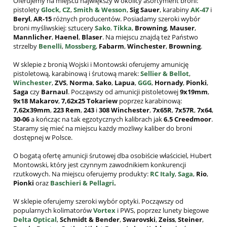
Oferujemy na miejscu największy w okolicy asortyment broni:
pistolety
Glock
,
CZ
,
Smith & Wesson
,
Sig Sauer
, karabiny
AK-47
i
Beryl
,
AR-15
różnych producentów. Posiadamy szeroki wybór
broni myśliwskiej: sztucery
Sako
,
Tikka
,
Browning
,
Mauser
,
Mannlicher
,
Haenel
,
Blaser
. Na miejscu znajdą też Państwo
strzelby
Benelli
,
Mossberg
,
Fabarm
,
Winchester
,
Browning
.
W sklepie z bronią Wojski i Montowski oferujemy amunicję
pistoletową, karabinową i śrutową marek:
Sellier & Bellot
,
Winchester
,
ZVS
,
Norma
,
Sako
,
Lapua
,
GGG
,
Hornady
,
Pionki
,
Saga
czy
Barnaul
. Począwszy od amunicji pistoletowej
9x19mm
,
9x18 Makarov
,
7,62x25
Tokariew
poprzez karabinową:
7,62x39mm
,
223 Rem
,
243
i
308
Winchester
,
7x65R
,
7x57R
,
7x64
,
30-06
a kończąc na tak egzotycznych kalibrach jak
6.5 Creedmoor
.
Staramy się mieć na miejscu każdy możliwy kaliber do broni
dostępnej w Polsce.
O bogatą ofertę amunicji śrutowej dba osobiście właściciel, Hubert
Montowski, który jest czynnym zawodnikiem konkurencji
rzutkowych. Na miejscu oferujemy produkty:
RC Italy
,
Saga
,
Rio
,
Pionki
oraz
Baschieri & Pellagri
.
W sklepie oferujemy szeroki wybór optyki. Począwszy od
popularnych kolimatorów
Vortex
i PWS, poprzez lunety biegowe
Delta Optical
,
Schmidt & Bender
,
Swarovski
,
Zeiss
,
Steiner
,