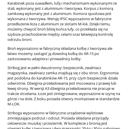
Karabinek poza suwadłem, lufą i mechanizmami wykonanymi ze
stali, wykonany jest z aluminium i tworzywa. Korpus z komorą
zamkową wykonany jest z aluminium. Komora spustowa jest
wykonana z tworzywa. Wersję IPSC wyposażono w fabryczne
przedłużenie łoża z aluminium ze slotami M-lok. Dzięki temu,
możemy chwycić broń bliżej końca lufy, co przekłada się na
szybsze przechodzenie między celami oraz łatwiejszą kontrolę
odrzutu broni.
Broń wyposażono w fabryczną składana kolbę z tworzywa ale
łatwo możemy zastąpić ją dowolną kolbą do AR-15 po
zastosowaniu adaptera i prowadnicy kolby.
Stribog jest w pełni dwustronny: bezpiecznik, zwalniacz
magazynka, zwalniacz zamka znajdują się z obu stron. Ergonomia
jest podobna do karabinków AR-15, przy czym bezpiecznik działa
odwrotnie. Dźwignia przeładowania jest mocowana z prawej lub
lewej strony. W wersji A3 dźwignia przeładowania nie pracuje w
trakcie strzelania. Łoże jest zintegrowane, wyposażone w szynę na
górze i na dole. Z boku posiada otwory montażowe w standardzie
M-LOK.
Striboga wyposażono w fabryczne urządzenie wylotowe
zmniejszające podrzut i odrzut. Posiada składane przyrządy
celownicze: muszkę i przeziernik. W komplecie z bronią jest
również kufer z tworzywa i dwa magazynki: 20-to i 30-to nabojowy.