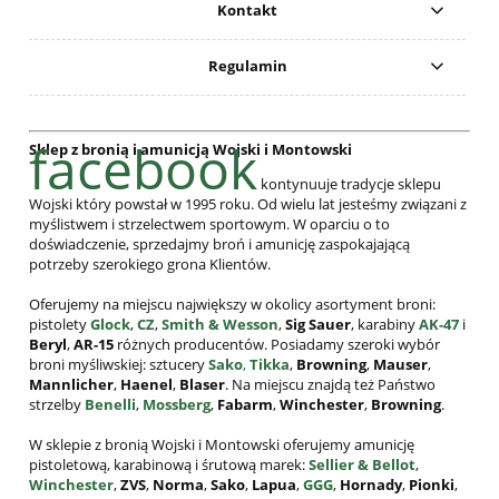
Kontakt
Regulamin
facebook
Sklep z bronią i amunicją Wojski i Montowski
kontynuuje tradycje sklepu
Wojski który powstał w 1995 roku. Od wielu lat jesteśmy związani z
myślistwem i strzelectwem sportowym. W oparciu o to
doświadczenie, sprzedajmy broń i amunicję zaspokajającą
potrzeby szerokiego grona Klientów.
Oferujemy na miejscu największy w okolicy asortyment broni:
pistolety
Glock
,
CZ
,
Smith & Wesson
,
Sig Sauer
, karabiny
AK-47
i
Beryl
,
AR-15
różnych producentów. Posiadamy szeroki wybór
broni myśliwskiej: sztucery
Sako
,
Tikka
,
Browning
,
Mauser
,
Mannlicher
,
Haenel
,
Blaser
. Na miejscu znajdą też Państwo
strzelby
Benelli
,
Mossberg
,
Fabarm
,
Winchester
,
Browning
.
W sklepie z bronią Wojski i Montowski oferujemy amunicję
pistoletową, karabinową i śrutową marek:
Sellier & Bellot
,
Winchester
,
ZVS
,
Norma
,
Sako
,
Lapua
,
GGG
,
Hornady
,
Pionki
,