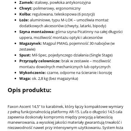
Zamek:
stalowy, powłoka antykorozyjna
Chwyt:
polimerowy, ergonomiczny
Kolba:
regulowana, teleskopowa (6 pozycji)
Łoże:
aluminiowe, typu M-LOK – umożliwia montaż
dodatkowych akcesoriów (chwyty, latarki, bipody)
Szyna montażowa:
górna szyna Picatinny na całej długości
uppera, możliwość montażu optyki i akcesoriów
Magazynek:
Magpul PMAG, pojemność 30 nabojów (w
zestawie)
Spust:
Mil-Spec, pojedynczego działania (Single Stage)
Przyrządy celownicze:
brak w zestawie – możliwość
montażu dowolnych mechanicznych lub optycznych
Wykończenie:
czarne, odporne na ścieranie i korozję
Waga:
ok. 2,8 kg (bez magazynka)
Opis produktu:
Faxon Ascent 14,5" to karabinek, który łączy kompaktowe wymiary
z pełną funkcjonalnością platformy AR-15. Lufa o długości 14,5 cala
zapewnia doskonały kompromis między precyzją a łatwością
manewrowania, a wysokiej jakości materiały gwarantują trwałość i
niezawodność nawet przy intensywnym użytkowaniu. System łoża