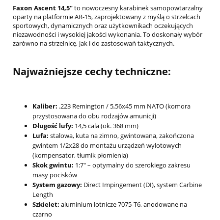
Faxon Ascent 14,5"
to nowoczesny karabinek samopowtarzalny
oparty na platformie AR-15, zaprojektowany z myślą o strzelcach
sportowych, dynamicznych oraz użytkownikach oczekujących
niezawodności i wysokiej jakości wykonania. To doskonały wybór
zarówno na strzelnicę, jak i do zastosowań taktycznych.
Najważniejsze cechy techniczne:
Kaliber:
.223 Remington / 5,56x45 mm NATO (komora
przystosowana do obu rodzajów amunicji)
Długość lufy:
14,5 cala (ok. 368 mm)
Lufa:
stalowa, kuta na zimno, gwintowana, zakończona
gwintem 1/2x28 do montażu urządzeń wylotowych
(kompensator, tłumik płomienia)
Skok gwintu:
1:7" – optymalny do szerokiego zakresu
masy pocisków
System gazowy:
Direct Impingement (DI), system Carbine
Length
Szkielet:
aluminium lotnicze 7075-T6, anodowane na
czarno