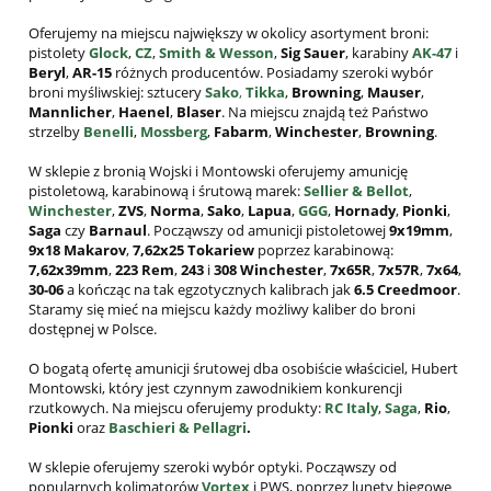
Oferujemy na miejscu największy w okolicy asortyment broni:
pistolety
Glock
,
CZ
,
Smith & Wesson
,
Sig Sauer
, karabiny
AK-47
i
Beryl
,
AR-15
różnych producentów. Posiadamy szeroki wybór
broni myśliwskiej: sztucery
Sako
,
Tikka
,
Browning
,
Mauser
,
Mannlicher
,
Haenel
,
Blaser
. Na miejscu znajdą też Państwo
strzelby
Benelli
,
Mossberg
,
Fabarm
,
Winchester
,
Browning
.
W sklepie z bronią Wojski i Montowski oferujemy amunicję
pistoletową, karabinową i śrutową marek:
Sellier & Bellot
,
Winchester
,
ZVS
,
Norma
,
Sako
,
Lapua
,
GGG
,
Hornady
,
Pionki
,
Saga
czy
Barnaul
. Począwszy od amunicji pistoletowej
9x19mm
,
9x18 Makarov
,
7,62x25
Tokariew
poprzez karabinową:
7,62x39mm
,
223 Rem
,
243
i
308
Winchester
,
7x65R
,
7x57R
,
7x64
,
30-06
a kończąc na tak egzotycznych kalibrach jak
6.5 Creedmoor
.
Staramy się mieć na miejscu każdy możliwy kaliber do broni
dostępnej w Polsce.
O bogatą ofertę amunicji śrutowej dba osobiście właściciel, Hubert
Montowski, który jest czynnym zawodnikiem konkurencji
rzutkowych. Na miejscu oferujemy produkty:
RC Italy
,
Saga
,
Rio
,
Pionki
oraz
Baschieri & Pellagri
.
W sklepie oferujemy szeroki wybór optyki. Począwszy od
popularnych kolimatorów
Vortex
i PWS, poprzez lunety biegowe