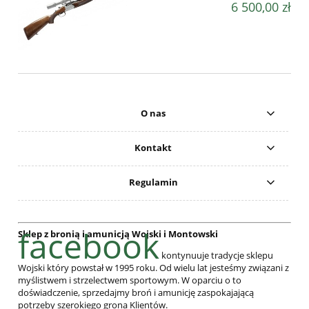
6 500,00 zł
O nas
Kontakt
Regulamin
facebook
Sklep z bronią i amunicją Wojski i Montowski
kontynuuje tradycje sklepu
Wojski który powstał w 1995 roku. Od wielu lat jesteśmy związani z
myślistwem i strzelectwem sportowym. W oparciu o to
doświadczenie, sprzedajmy broń i amunicję zaspokajającą
potrzeby szerokiego grona Klientów.