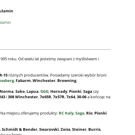
ulamin
ulamin
995 roku. Od wielu lat jesteśmy związani z myślistwem i
R-15
różnych producentów. Posiadamy szeroki wybór broni
ossberg
,
Fabarm
,
Winchester
,
Browning
.
Norma
,
Sako
,
Lapua
,
GGG
,
Hornady
,
Pionki
,
Saga
czy
243
i
308
Winchester
,
7x65R
,
7x57R
,
7x64
,
30-06
a kończąc na
. Na miejscu oferujemy produkty:
RC Italy
,
Saga
,
Rio
,
Pionki
,
Schmidt & Bender
,
Swarovski
,
Zeiss
,
Steiner
,
Burris
,
kę na broni.