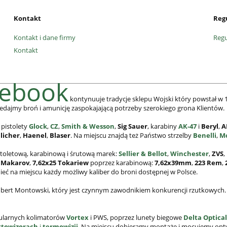
Kontakt
Reg
Kontakt i dane firmy
Reg
Kontakt
cebook
kontynuuje tradycje sklepu Wojski który powstał w 1
edajmy broń i amunicję zaspokajającą potrzeby szerokiego grona Klientów.
 pistolety
Glock
,
CZ
,
Smith & Wesson
,
Sig Sauer
, karabiny
AK-47
i
Beryl
,
A
licher
,
Haenel
,
Blaser
. Na miejscu znajdą też Państwo strzelby
Benelli
,
M
stoletową, karabinową i śrutową marek:
Sellier & Bellot
,
Winchester
,
ZVS
,
 Makarov
,
7,62x25
Tokariew
poprzez karabinową:
7,62x39mm
,
223 Rem
,
mieć na miejscu każdy możliwy kaliber do broni dostępnej w Polsce.
 Hubert Montowski, który jest czynnym zawodnikiem konkurencji rzutkowych
pularnych kolimatorów
Vortex
i PWS, poprzez lunety biegowe
Delta Optical
towizorach
i
termowizji
. Na miejscu dobieramy montaże i mocujemy opty